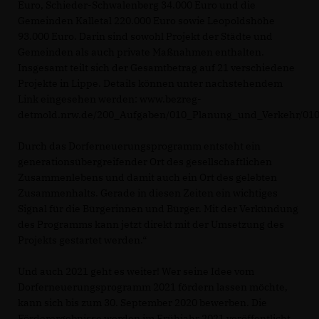
Euro, Schieder-Schwalenberg 34.000 Euro und die
Gemeinden Kalletal 220.000 Euro sowie Leopoldshöhe
93.000 Euro. Darin sind sowohl Projekt der Städte und
Gemeinden als auch private Maßnahmen enthalten.
Insgesamt teilt sich der Gesamtbetrag auf 21 verschiedene
Projekte in Lippe. Details können unter nachstehendem
Link eingesehen werden: www.bezreg-
detmold.nrw.de/200_Aufgaben/010_Planung_und_Verkehr/010
Durch das Dorferneuerungsprogramm entsteht ein
generationsübergreifender Ort des gesellschaftlichen
Zusammenlebens und damit auch ein Ort des gelebten
Zusammenhalts. Gerade in diesen Zeiten ein wichtiges
Signal für die Bürgerinnen und Bürger. Mit der Verkündung
des Programms kann jetzt direkt mit der Umsetzung des
Projekts gestartet werden.“
Und auch 2021 geht es weiter! Wer seine Idee vom
Dorferneuerungsprogramm 2021 fördern lassen möchte,
kann sich bis zum 30. September 2020 bewerben. Die
Förderergebnisse werden im Frühjahr 2021 veröffentlicht.