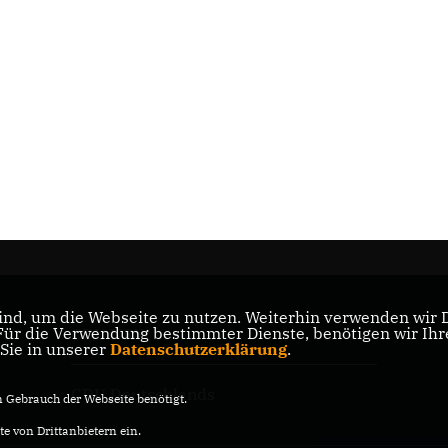
nd, um die Webseite zu nutzen. Weiterhin verwenden wir Di
r die Verwendung bestimmter Dienste, benötigen wir Ihre 
CDU NRW
 Sie in unserer
Datenschutzerklärung
.
CDU Deutschlands
Gebrauch der Webseite benötigt.
e von Drittanbietern ein.