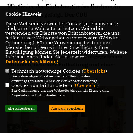
Mitglieder der Einladung in das Kurhaus in
Cookie Hinweis
Bad Salzuflen gefolgt. Der CDU-
Kreisvorsitzende Lars Wilhelm Brakhage
Diese Webseite verwendet Cookies, die notwendig
sind, um die Webseite zu nutzen. Weiterhin
leitete die Sitzung souverän und nach zwei
verwenden wir Dienste von Drittanbietern, die uns
helfen, unser Webangebot zu verbessern (Website-
Stunden stand das Ergebnis fest.
Optmierung). Für die Verwendung bestimmter
Dienste, benötigen wir Ihre Einwilligung. Ihre
Einwilligung können Sie jederzeit widerrufen. Weitere
Jens Gnisa bekam 155 von 157 abgegebenen
Informationen finden Sie in unserer
Datenschutzerklärung
.
Stimmen, bei einer Enthaltung und einer
Technisch notwendige Cookies (
Übersicht
)
Gegenstimme.
Die notwendigen Cookies werden allein für den
ordnungsgemäßen Gebrauch der Webseite benötigt.
Cookies von Drittanbietern (
Übersicht
)
Zur Optimierung unserer Webseite binden wir Dienste und
Angebote von Drittanbietern ein.
Alle akzeptieren
Auswahl speichern