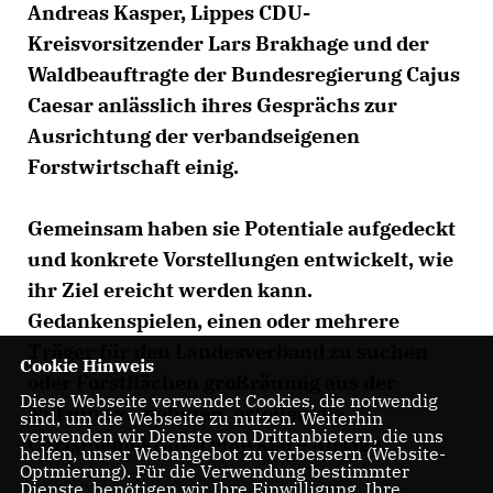
Andreas Kasper, Lippes CDU-
Kreisvorsitzender Lars Brakhage und der
Waldbeauftragte der Bundesregierung Cajus
Caesar anlässlich ihres Gesprächs zur
Ausrichtung der verbandseigenen
Forstwirtschaft einig.
Gemeinsam haben sie Potentiale aufgedeckt
und konkrete Vorstellungen entwickelt, wie
ihr Ziel ereicht werden kann.
Gedankenspielen, einen oder mehrere
Träger für den Landesverband zu suchen
Cookie Hinweis
oder Forstflächen großräumig aus der
Diese Webseite verwendet Cookies, die notwendig
Nutzung zu nehmen, erteilen die
sind, um die Webseite zu nutzen. Weiterhin
verwenden wir Dienste von Drittanbietern, die uns
Christdemokraten eine klare Absage.
helfen, unser Webangebot zu verbessern (Website-
Optmierung). Für die Verwendung bestimmter
Dienste, benötigen wir Ihre Einwilligung. Ihre