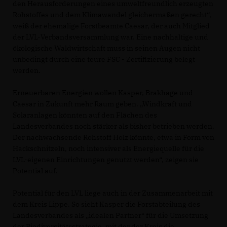
den Herausforderungen eines umweltfreundlich erzeugten
Rohstoffes und dem Klimawandel gleichermaßen gerecht“,
weiß der ehemalige Forstbeamte Caesar, der auch Mitglied
der LVL-Verbandsversammlung war. Eine nachhaltige und
ökologische Waldwirtschaft muss in seinen Augen nicht
unbedingt durch eine teure FSC - Zertifizierung belegt
werden.
Erneuerbaren Energien wollen Kasper, Brakhage und
Caesar in Zukunft mehr Raum geben. „Windkraft und
Solaranlagen könnten auf den Flächen des
Landesverbandes noch stärker als bisher betrieben werden.
Der nachwachsende Rohstoff Holz könnte, etwa in Form von
Hackschnitzeln, noch intensiver als Energiequelle für die
LVL-eigenen Einrichtungen genutzt werden“, zeigen sie
Potential auf.
Potential für den LVL liege auch in der Zusammenarbeit mit
dem Kreis Lippe. So sieht Kasper die Forstabteilung des
Landesverbandes als „idealen Partner“ für die Umsetzung
der Biodiversitätsstrategie, mit der der Kreis die