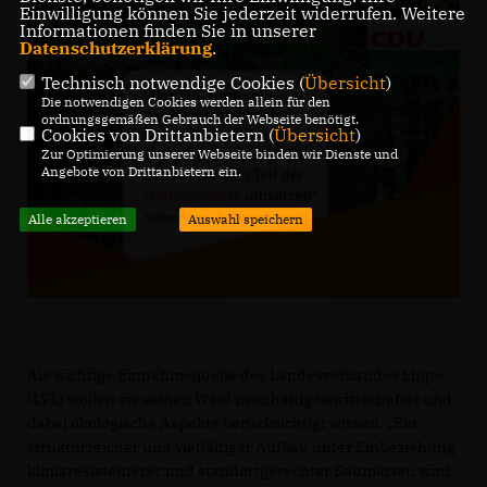
Einwilligung können Sie jederzeit widerrufen. Weitere
Informationen finden Sie in unserer
Datenschutzerklärung
.
Technisch notwendige Cookies (
Übersicht
)
Die notwendigen Cookies werden allein für den
ordnungsgemäßen Gebrauch der Webseite benötigt.
Cookies von Drittanbietern (
Übersicht
)
Zur Optimierung unserer Webseite binden wir Dienste und
Angebote von Drittanbietern ein.
Alle akzeptieren
Auswahl speichern
Als wichtige Einnahmequelle des Landesverbandes Lippe
(LVL) wollen sie seinen Wald nachhaltig bewirtschaftet und
dabei ökologische Aspekte berücksichtigt wissen. „Ein
strukturreicher und vielfältiger Aufbau unter Einbeziehung
klimaresistenterer und standortgerechter Baumarten wird