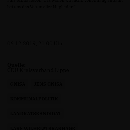
aufs Schild heben. Das wollen wir nicht. Von Anfang an zählt
bei uns das Votum aller Mitglieder!“
06.12.2019, 21:00 Uhr
Quelle:
CDU Kreisverband Lippe
GNISA
JENS GNISA
KOMMUNALPOLITIK
LANDRATSKANDIDAT
LARS WILHELM BRAKHAGE