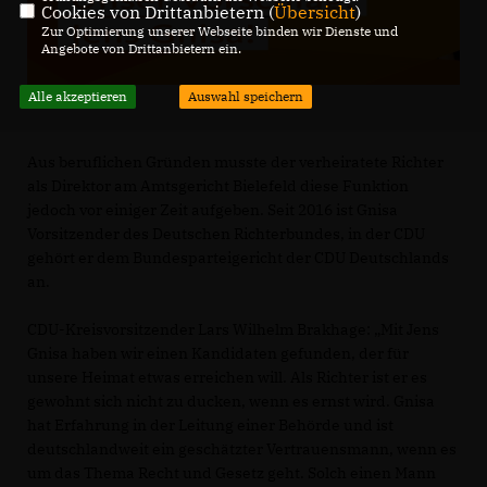
Cookies von Drittanbietern (
Übersicht
)
Zur Optimierung unserer Webseite binden wir Dienste und
Angebote von Drittanbietern ein.
Alle akzeptieren
Auswahl speichern
Aus beruflichen Gründen musste der verheiratete Richter
als Direktor am Amtsgericht Bielefeld diese Funktion
jedoch vor einiger Zeit aufgeben. Seit 2016 ist Gnisa
Vorsitzender des Deutschen Richterbundes, in der CDU
gehört er dem Bundesparteigericht der CDU Deutschlands
an.
CDU-Kreisvorsitzender Lars Wilhelm Brakhage: „Mit Jens
Gnisa haben wir einen Kandidaten gefunden, der für
unsere Heimat etwas erreichen will. Als Richter ist er es
gewohnt sich nicht zu ducken, wenn es ernst wird. Gnisa
hat Erfahrung in der Leitung einer Behörde und ist
deutschlandweit ein geschätzter Vertrauensmann, wenn es
um das Thema Recht und Gesetz geht. Solch einen Mann